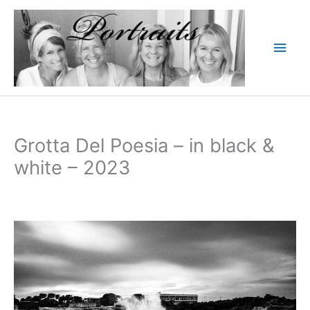
Zum
Inhalt
Hau
springen
Grotta Del Poesia – in black &
white – 2023