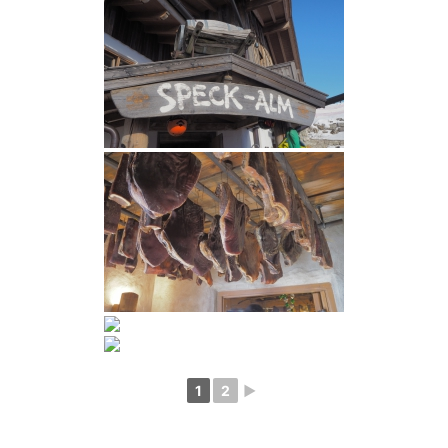
1
2
►